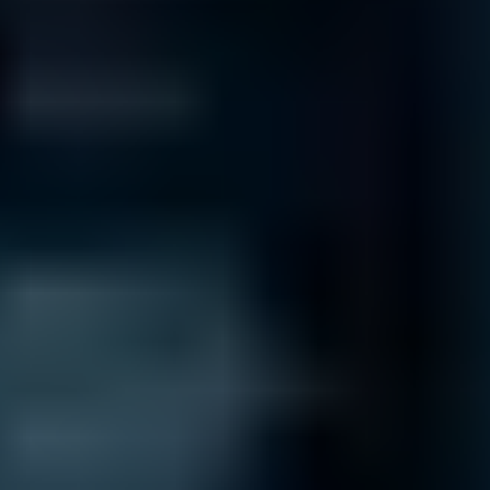
Jeder unserer Techniker hat bereits über 1000 Festplatten
bearbeitet!
Unser Team
140.974
Diagnosen
seit 2001
92,5
%
Erfolgsquote
bei jeglicher Art von Datenträgern und Defekten
4 / 5
Trustscore
auf
Trustpilot
14.322
Ersazteile
in unserem Lager für Schnelligkeit und Effizienz