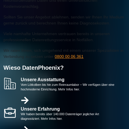
rekonstruierbaren Daten und einen unverbindlichen
Kostenvoranschlag.
Sollten Sie unser Angebot ablehnen, senden wir Ihnen Ihr Medium
gerne zurück und berechnen Ihnen keine Diagnosekosten.
Viele namhafte Unternehmen vertrauen bereits in unseren
professionellen Datenrettungsservice in Notfällen.
Wir raten Ihnen, sich umgehend mit einem unserer Spezialisten in
Verbindung zu setzen unter
0800 00 06 361
Wieso DatenPhoenix?
Unsere Ausstattung
Vom Lötkolben bis hin zum Reinraumlabor – Wir verfügen über eine
hochmoderne Einrichtung. Mehr Infos hier.
Unsere Erfahrung
Wir haben bereits über 140.000 Datenträger jeglicher Art
diagnostiziert. Mehr Infos hier.