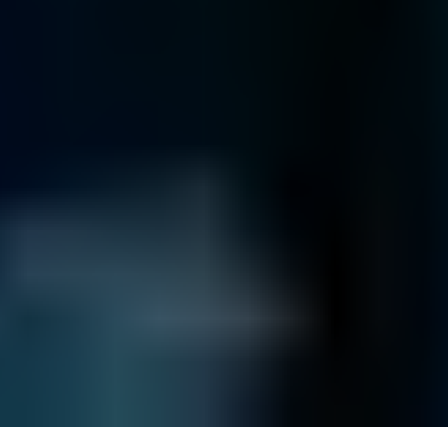
0800 00 06 361
Geschäftsbedingungen
Impressum
Versandpolicy
Datenschutzbestimmungen
Site Map
© Daten Phoenix
2026
. Alle Rechte vorbehalten.