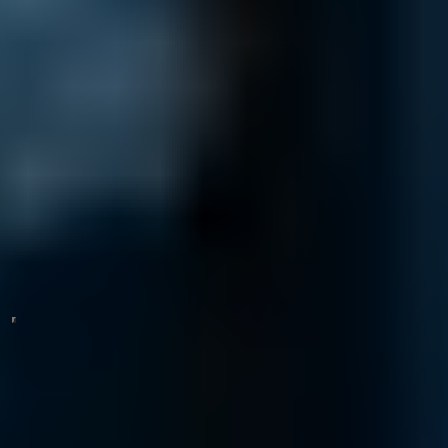
Analyse-Cookies.
Trustpilot-Profil ansehen
Kostenanfrage
Geben Sie eine genaue Problembeschreibung ein, um die letzten
3 Preise von Vergleichsfällen einzusehen.
Start
Unser Unternehmensvideo zeigt Ihnen alles, was Sie über unseren
Datenrettungsservice wissen müssen.
Rufen Sie uns an!
0800 00 06 361