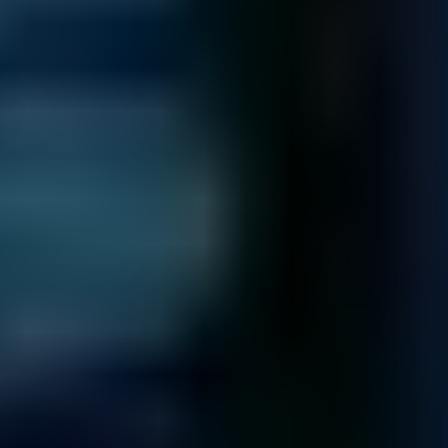
Nach Eingang des Mediums erhalten Sie eine persönliche
Referenznummer.
Nach Identifizierung und Behebung des Defekts, senden
wir Ihnen eine Übersicht der rekonstruierbaren Daten inkl.
einem unverbindlichen Kostenvoranschlag.
Im unwahrscheinlichen Fall, dass Ihre Daten nicht
rekonstruiert werden können, erhalten Sie Ihr Medium über
eine sichere Versandart zurück.
Mehr Informationen hierzu
können Sie in unseren Versandbedingungen einsehen.
Versand Ihrer Daten
Wir senden Ihnen Ihre geschäftlichen Daten zurück...
Datenübertragung der rekonstruierbaren Daten auf ein
neues Medium.
Nach Zahlungseingang erhalten Sie Ihr Daten Back-Up
innerhalb 24h über eine nachverfolgbare Versandart.
Aus Sicherheitsgründen speichern wir eine Kopie Ihrer
Daten für 7 Tage. Nach Ablauf dieser Frist wird die Kopie
gelöscht.