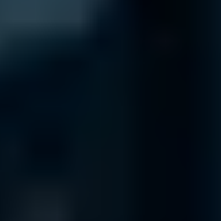
Ihr professioneller Datenrettungsdienst,
mit Vertrauen
von Unternehmen weltweit!
Um unsere Trustpilot-Bewertungen zu sehen, aktivieren Sie bitte
Analyse-Cookies.
Trustpilot-Profil ansehen
Niederlassungen in Deutschland
Berlin
Daten Phoenix, Pariser Platz 4a, 1st Floor, Berlin 10117
Abgabestelle
Kundenbetreuung