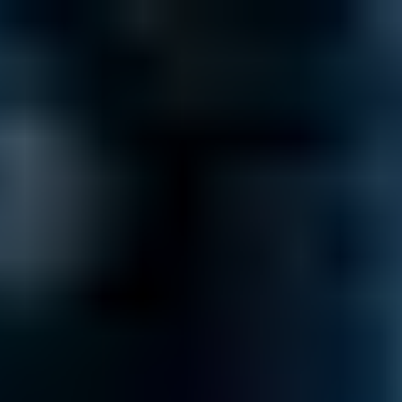
JETZT KOSTENLOS ANRUFEN
0800 00 06 361
Berechnen Sie Ihr
Preisangebot
Jetzt
anrufen
≡
KOSTENANFRAGE
AUF UNSERER PREISLISTE