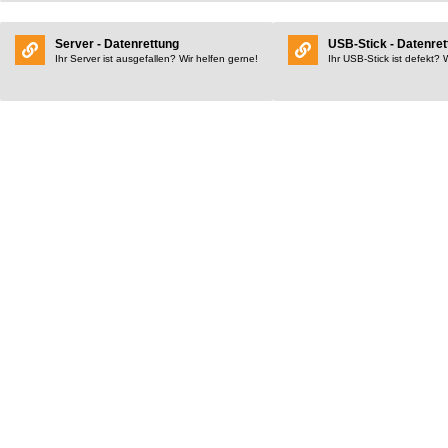
Server - Datenrettung
USB-Stick - Datenret
Ihr Server ist ausgefallen? Wir helfen gerne!
Ihr USB-Stick ist defekt? 
Wieso DatenPhoenix?
Unsere Ausstattung
Vom Lötkolben bis hin zum Reinraumlabor – Wir verfügen über eine hochmodern
Mehr Infos hier.
Unsere Erfahrung
Wir haben bereits über 140.000 Datenträger jeglicher Art diagnostiziert. Mehr
Infos hier.
Unsere kostenlose Diagnose
Wir bieten eine kostenlose Diagnose innerhalb von 24-48h inkl. Diagnoseberich
Mehr Infos hier.