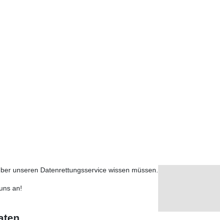
e Auszeichnung über unseren professionellen Service.
Kostenanfrage
 Problembeschreibung ein, um die letzten 3 Preise von Vergle
über unseren Datenrettungsservice wissen müssen.
uns an!
aten