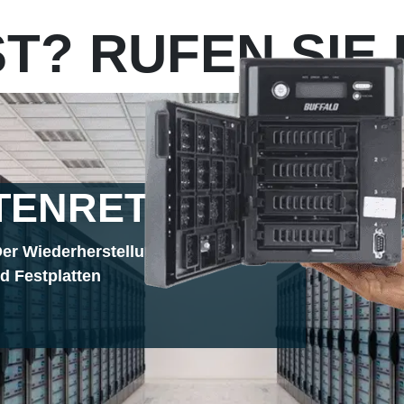
T? RUFEN SIE 
TENRETTUNG
er Wiederherstellung Verlorener Daten
 Festplatten
1