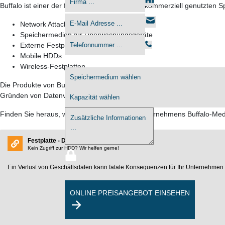
Buffalo ist einer der führenden Hersteller von kommerziell genutzten S
Network Attached Storage (NAS)
Speichermedien für Überwachungsgeräte
Externe Festplatten
Mobile HDDs
Details zum Medium
Wireless-Festplatten
Die Produkte von Buffalo – wie die meisten Speichermedien auch – bes
Gründen von Datenverlusten betroffen.
Finden Sie heraus, wie wir Ihnen mit Ihrem Unternehmens Buffalo-Me
Festplatte - Datenrettung
Kein Zugriff zur HDD? Wir helfen gerne!
Ein Verlust von Geschäftsdaten kann fatale Konsequenzen für Ihr Unternehmen h
ONLINE PREISANGEBOT EINSEHEN