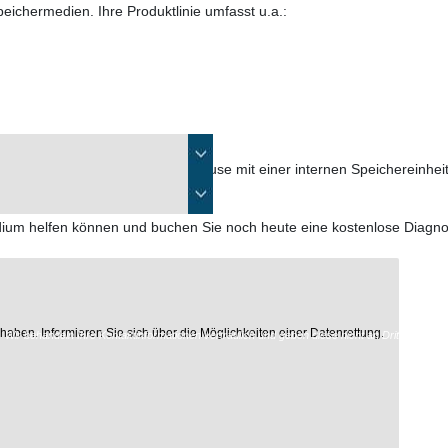
peichermedien. Ihre Produktlinie umfasst u.a.:
tehen aus einem externen Gehäuse mit einer internen Speichereinheit (
dium helfen können und buchen Sie noch heute eine kostenlose Diagno
aben. Informieren Sie sich über die Möglichkeiten einer Datenrettung.
Wir behandeln Ihre Kontaktinformationen vertraulich und geben diese nicht an Dritte weiter.