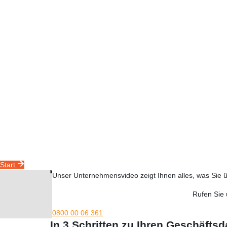
Unser Ablauf
Wir sind ISO 9001 und 14001 zertifiziert und verfügen somit über eine dreifach
Mehr Infos hier.
Geben Sie eine genaue
Start
Unser Unternehmensvideo zeigt Ihnen alles, was Sie 
Rufen Sie 
0800 00 06 361
In 3 Schritten zu Ihren Geschäftsd