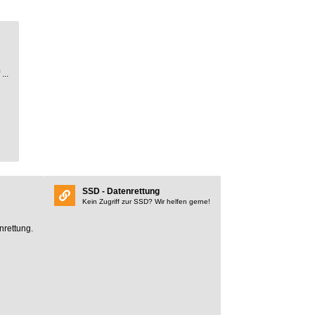
...
SSD - Datenrettung
Kein Zugriff zur SSD? Wir helfen gerne!
nrettung.