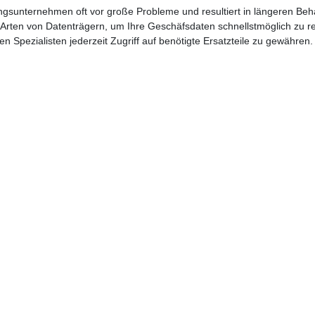
tungsunternehmen oft vor große Probleme und resultiert in längeren Be
 Arten von Datenträgern, um Ihre Geschäfsdaten schnellstmöglich zu rek
en Spezialisten jederzeit Zugriff auf benötigte Ersatzteile zu gewähren.
ber eine hochmoderne Einrichtung.
gnostiziert. Mehr
nkl. Diagnosebericht und unverbindlichen Kostenvoranschlag.