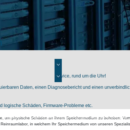
n
 unverbindlichen Diagnoseservice, rund um die Uhr!
truierbaren Daten, einen Diagnosebericht und einen unverbindl
d logische Schäden, Firmware-Probleme etc.
eile, um physische Schäden an Ihrem Speichermedium zu beheben: Vo
Wir behandeln Ihre Kontaktinformationen vertraulich und geben diese nicht an Dritte weiter.
einraumlabor, in welchem Ihr Speichermedium von unseren Spezialiste