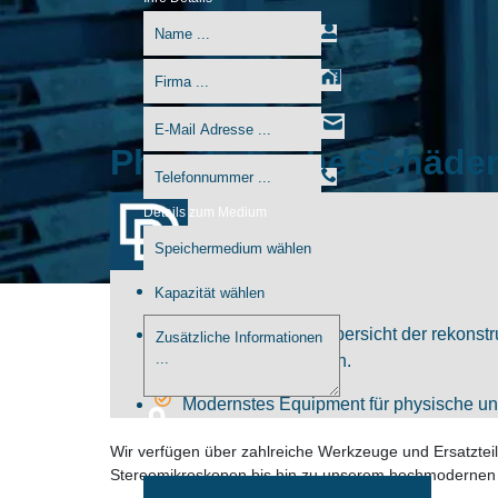
Physikalische Schäde
Details zum Medium
Wir bieten Ihnen einen kostenlosen und
Sie erhalten eine Übersicht der rekons
Datenrettung zustimmen.
Modernstes Equipment für physische un
Wir verfügen über zahlreiche Werkzeuge und Ersatzt
Stereomikroskopen bis hin zu unserem hochmodernen R