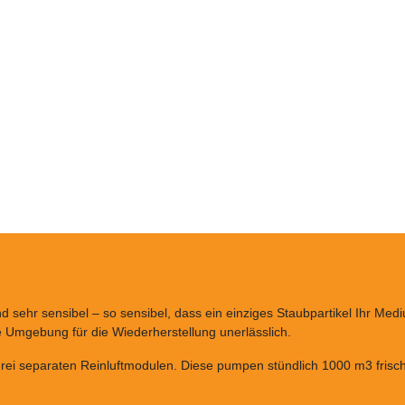
t über eine dreifache Auszeichnung über unseren professionellen Service.
Kostenanfrage
 Problembeschreibung ein, um die letzten 3 Preise von Vergle
d sehr sensibel – so sensibel, dass ein einziges Staubpartikel Ihr Me
le Umgebung für die Wiederherstellung unerlässlich.
rei separaten Reinluftmodulen. Diese pumpen stündlich 1000 m3 frisch 