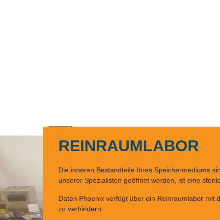
Wir sind ISO 9001 und 14001 zertifiziert und verfügen somi
Mehr Infos hier.
Geben Sie eine genaue
Start
REINRAUMLABOR
Die inneren Bestandteile Ihres Speichermediums sin
unserer Spezialisten geöffnet werden, ist eine steri
Daten Phoenix verfügt über ein Reinraumlabor mit d
zu verhindern.