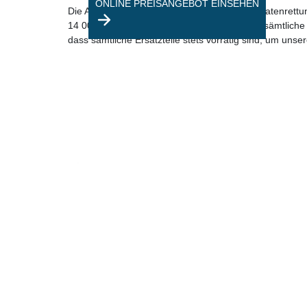
ONLINE PREISANGEBOT EINSEHEN
Die Anschaffung von Ersatzteilen stellt viele Datenret
14 000-Teile umfassendes Ersatzteillager für sämtliche
dass sämtliche Ersatzteile stets vorrätig sind, um unser
Wieso DatenPhoenix?
Unsere Ausstattung
Vom Lötkolben bis hin zum Reinraumlabor – Wir verfügen ü
Mehr Infos hier.
Unsere Erfahrung
Wir haben bereits über 140.000 Datenträger jeglicher Art dia
Infos hier.
Unsere kostenlose Diagnose
Wir bieten eine kostenlose Diagnose innerhalb von 24-48h i
Mehr Infos hier.
Unser Ablauf