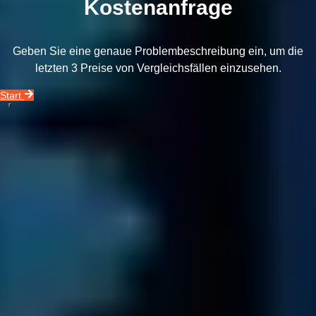
Kostenanfrage
Geben Sie eine genaue Problembeschreibung ein, um die
letzten 3 Preise von Vergleichsfällen einzusehen.
Start
Unser Unternehmensvideo zeigt Ihnen alles, was Sie über unseren
Datenrettungsservice wissen müssen.
Rufen Sie uns an!
0800 00 06 361
In 3 Schritten zu Ihren Geschäftsdaten
Kontakt & Diagnose
Senden Sie uns Ihr Medium zur kostenlosen Diagnose zu...
Verpacken Sie Ihr Medium sorgfältig.