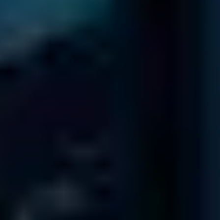
Niederlassungen in Deutschland
Berlin
Daten Phoenix, Pariser Platz 4a, 1st Floor, Berlin 10117
Abgabestelle
Kundenbetreuung
Hamburg
Daten Phoenix, Hohe Bleichen 12, 20354 Hamburg, Germany
Abgabestelle
Kundenbetreuung