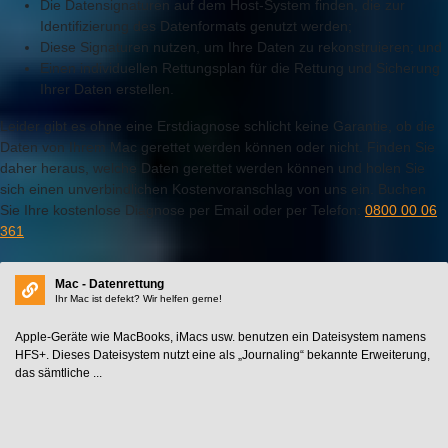
Die Datensignaturen auf dem Host-System finden, die zur
Identifizierung des Datenformats genutzt werden;
Diese Signaturen nutzen, um Ihre Daten zu rekonstruieren; und
Einen individuellen Rettungsplan für die Rettung und Sicherung
Ihrer Daten erstellen.
Leider gibt es ohne eine Erstdiagnose schlicht keine Garantie, ob die
Daten von Ihrem Mac gerettet werden können oder nicht. Finden Sie
daher heraus, welche Daten gerettet werden können und holen Sie
sich einen unverbindlichen Kostenvoranschlag von uns ein. Buchen
Sie Ihre kostenlose Diagnose per Email oder per Telefon:
0800 00 06
361
Mac - Datenrettung
Ihr Mac ist defekt? Wir helfen gerne!
Apple-Geräte wie MacBooks, iMacs usw. benutzen ein Dateisystem namens
HFS+. Dieses Dateisystem nutzt eine als „Journaling“ bekannte Erweiterung,
das sämtliche ...