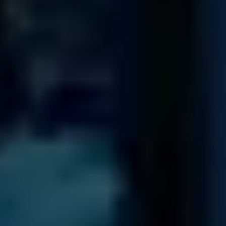
Unser Team
140.974
Diagnosen
seit 2001
92,5
%
Erfolgsquote
bei jeglicher Art von Datenträgern und Defekten
4 / 5
Trustscore
auf
Trustpilot
14.322
Ersazteile
in unserem Lager für Schnelligkeit und Effizienz
Branchenführer weltweit vertrauen uns!
Um unsere Trustpilot-Bewertungen zu sehen, aktivieren Sie bitte
Analyse-Cookies.
Trustpilot-Profil ansehen