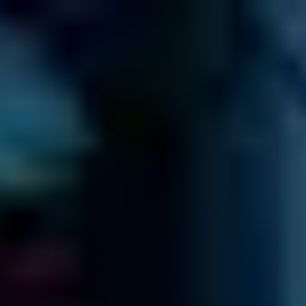
JETZT KOSTENLOS ANRUFEN
0800 00 06 361
Berechnen Sie Ihr
Preisangebot
Jetzt
anrufen
≡
KOSTENANFRAGE
AUF UNSERER PREISLISTE