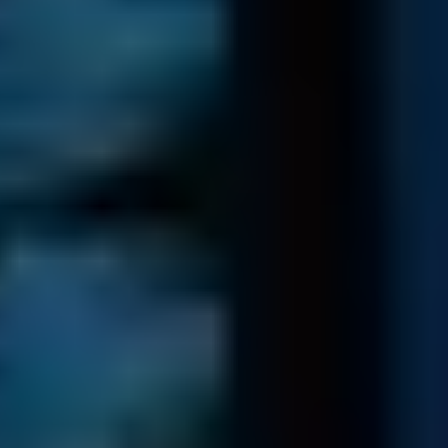
können Sie in unseren Versandbedingungen einsehen.
Versand Ihrer Daten
Wir senden Ihnen Ihre geschäftlichen Daten zurück...
Datenübertragung der rekonstruierbaren Daten auf ein
neues Medium.
Nach Zahlungseingang erhalten Sie Ihr Daten Back-Up
innerhalb 24h über eine nachverfolgbare Versandart.
Aus Sicherheitsgründen speichern wir eine Kopie Ihrer
Daten für 7 Tage. Nach Ablauf dieser Frist wird die Kopie
gelöscht.
Zum kostenlosen Diagnoseservice