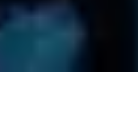
0800 00 06 361
Geschäftsbedingungen
Impressum
Versandpolicy
Datenschutzbestimmungen
Site Map
© Daten Phoenix
2026
. Alle Rechte vorbehalten.