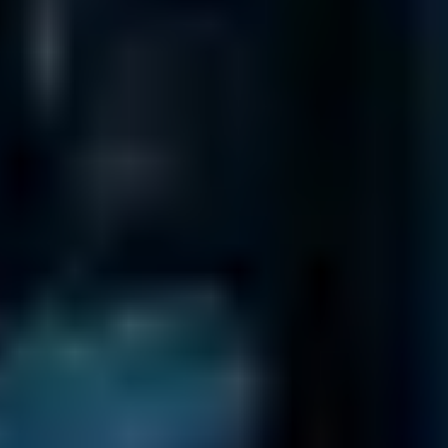
Internationale Niederlassungen
Daten Phoenix
ist Teil eines internationalen Netzwerks von
Niederlassungen.
Branchenführer weltweit vertrauen uns!