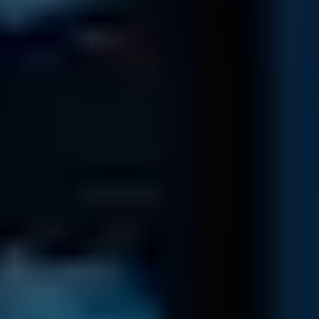
Downloaden Sie das Versandformular und legen dies der
Sendung bei.
Senden Sie uns Ihr Medium sicher per DHL oder einem
Kurierservice zu.
Versandformular
Datenübersicht
Sie erhalten ein unverbindliches Angebot inkl. einer Online-
Datenliste zur Übersicht Ihrer Daten ...
Nach Eingang des Mediums erhalten Sie eine persönliche
Referenznummer.
Nach Identifizierung und Behebung des Defekts, senden
wir Ihnen eine Übersicht der rekonstruierbaren Daten inkl.
einem unverbindlichen Kostenvoranschlag.
Im unwahrscheinlichen Fall, dass Ihre Daten nicht
rekonstruiert werden können, erhalten Sie Ihr Medium über
eine sichere Versandart zurück.
Mehr Informationen hierzu