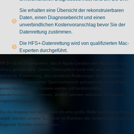
Sie erhalten eine Übersicht der rekonstruierbaren
Daten, einen Diagnosebericht und einen
unverbindlichen Kostenvoranschlag bevor Sie der
Datenrettung zustimmen.
Die HFS+-Datenrettung wird von qualifizierten Mac-
Experten durchgeführt.
HFS+ ist ein Dateisystem, das in Apple-Geräten wie MacBooks oder
iMacs genutzt wird. Dieses Dateisystem nutzt eine als „Journaling“
bekannte Erweiterung, das sämtliche Änderungen als Metadaten in
einem dafür reservierten Speicherbereich aufzeichnet, um im Falle
eines Absturzes das System wieder voll funktionsfähig
wiederherstellen zu können. Jedoch werden relevante Metadaten
regelmäßig gelöscht.
Da die Analyse von Metadaten oft eine große Rolle bei Datenrettungen
spielt, werden unsere Techniker im Rahmen der kostenlosen Diagnose
folgende Schritte unternehmen: