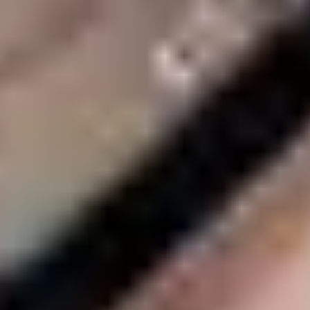
Kontakt & Diagnose
Senden Sie uns Ihr Medium zur kostenlosen Diagnose zu...
Verpacken Sie Ihr Medium sorgfältig.
Downloaden Sie das Versandformular und legen dies der
Sendung bei.
Senden Sie uns Ihr Medium sicher per DHL oder einem
Kurierservice zu.
Versandformular
Datenübersicht
Sie erhalten ein unverbindliches Angebot inkl. einer Online-
Datenliste zur Übersicht Ihrer Daten ...
Nach Eingang des Mediums erhalten Sie eine persönliche
Referenznummer.
Nach Identifizierung und Behebung des Defekts, senden
wir Ihnen eine Übersicht der rekonstruierbaren Daten inkl.