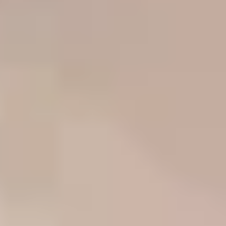
Jeder unserer Techniker hat bereits über 1000 Festplatten
bearbeitet!
Unser Team
140.974
Diagnosen
seit 2001
92,5
%
Erfolgsquote
bei jeglicher Art von Datenträgern und Defekten
4 / 5
Trustscore
auf
Trustpilot
14.322
Ersazteile
in unserem Lager für Schnelligkeit und Effizienz
Branchenführer weltweit vertrauen uns!
Um unsere Trustpilot-Bewertungen zu sehen, aktivieren Sie bitte