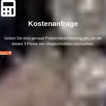
Kostenanfrage
Geben Sie eine genaue Problembeschreibung ein, um die
letzten 3 Preise von Vergleichsfällen einzusehen.
Start
Unser Unternehmensvideo zeigt Ihnen alles, was Sie über unseren
Datenrettungsservice wissen müssen.
Rufen Sie uns an!
0800 00 06 361
In 3 Schritten zu Ihren Geschäftsdaten