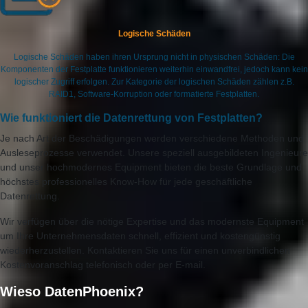
Logische Schäden
Logische Schäden haben ihren Ursprung nicht in physischen Schäden: Die
Komponenten der Festplatte funktionieren weiterhin einwandfrei, jedoch kann kein
logischer Zugriff erfolgen. Zur Kategorie der logischen Schäden zählen z.B.
RAID1, Software-Korruption oder formatierte Festplatten.
Wie funktioniert die Datenrettung von Festplatten?
Je nach Art der Beschädigungen werden verschiedene Methoden und
Ausleseprozesse verwendet. Unsere speziell ausgebildeten Ingenieure
und unser hochmodernes Equipment bieten die beste Grundlage und
höchstes professionelles Know-How für jede geschäftliche
Datenrettung.
Wir verfügen über die nötige Expertise und das modernste Equipment
um Ihre Unternehmensdaten schnell, effizient und kostengünstig
wiederherzustellen. Kontaktieren Sie uns für einen unverbindlichen
Kostenvoranschlag telefonisch oder per E-mail.
Wieso DatenPhoenix?