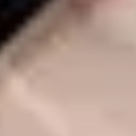
einem unverbindlichen Kostenvoranschlag.
Im unwahrscheinlichen Fall, dass Ihre Daten nicht
rekonstruiert werden können, erhalten Sie Ihr Medium über
eine sichere Versandart zurück.
Mehr Informationen hierzu
können Sie in unseren Versandbedingungen einsehen.
Versand Ihrer Daten
Wir senden Ihnen Ihre geschäftlichen Daten zurück...
Datenübertragung der rekonstruierbaren Daten auf ein
neues Medium.
Nach Zahlungseingang erhalten Sie Ihr Daten Back-Up
innerhalb 24h über eine nachverfolgbare Versandart.
Aus Sicherheitsgründen speichern wir eine Kopie Ihrer
Daten für 7 Tage. Nach Ablauf dieser Frist wird die Kopie
gelöscht.
Zum kostenlosen Diagnoseservice