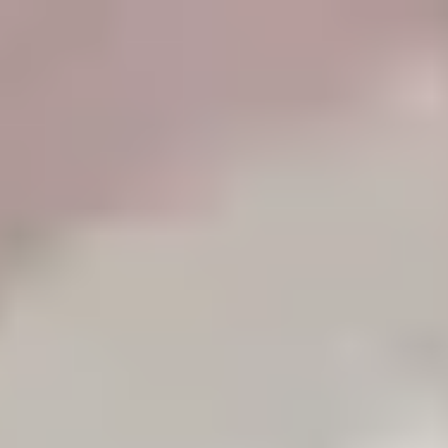
JETZT KOSTENLOS ANRUFEN
0800 00 06 361
Berechnen Sie Ihr
Preisangebot
Jetzt
anrufen
≡
KOSTENANFRAGE
AUF UNSERER PREISLISTE