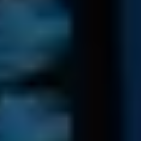
einem unverbindlichen Kostenvoranschlag.
Im unwahrscheinlichen Fall, dass Ihre Daten nicht
rekonstruiert werden können, erhalten Sie Ihr Medium über
eine sichere Versandart zurück.
Mehr Informationen hierzu
können Sie in unseren Versandbedingungen einsehen.
Versand Ihrer Daten
Wir senden Ihnen Ihre geschäftlichen Daten zurück...
Datenübertragung der rekonstruierbaren Daten auf ein
neues Medium.
Nach Zahlungseingang erhalten Sie Ihr Daten Back-Up
innerhalb 24h über eine nachverfolgbare Versandart.
Aus Sicherheitsgründen speichern wir eine Kopie Ihrer
Daten für 7 Tage. Nach Ablauf dieser Frist wird die Kopie
gelöscht.
Zum kostenlosen Diagnoseservice