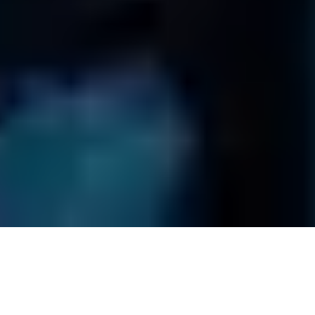
0800 00 06 361
Geschäftsbedingungen
Impressum
Versandpolicy
Datenschutzbestimmungen
Site Map
© Daten Phoenix
2026
. Alle Rechte vorbehalten.