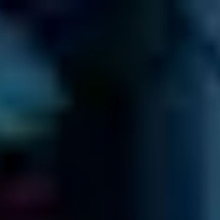
JETZT KOSTENLOS ANRUFEN
0800 00 06 361
Berechnen Sie Ihr
Preisangebot
Jetzt
anrufen
≡
KOSTENANFRAGE
AUF UNSERER PREISLISTE