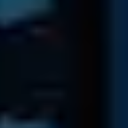
Kontakt & Diagnose
Senden Sie uns Ihr Medium zur kostenlosen Diagnose zu...
Verpacken Sie Ihr Medium sorgfältig.
Downloaden Sie das Versandformular und legen dies der
Sendung bei.
Senden Sie uns Ihr Medium sicher per DHL oder einem
Kurierservice zu.
Versandformular
Datenübersicht
Sie erhalten ein unverbindliches Angebot inkl. einer Online-
Datenliste zur Übersicht Ihrer Daten ...
Nach Eingang des Mediums erhalten Sie eine persönliche
Referenznummer.
Nach Identifizierung und Behebung des Defekts, senden
wir Ihnen eine Übersicht der rekonstruierbaren Daten inkl.