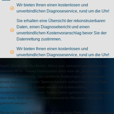
Wir bieten Ihnen einen kostenlosen und
unverbindlichen Diagnoseservice, rund um die Uhr!
Sie erhalten eine Übersicht der rekonstruierbaren
Daten, einen Diagnosebericht und einen
unverbindlichen Kostenvoranschlag bevor Sie der
Datenrettung zustimmen.
Wir bieten Ihnen einen kostenlosen und
unverbindlichen Diagnoseservice, rund um die Uhr!
Apple-Geräte wie MacBooks, iMacs usw. benutzen ein Dateisystem
namens HFS+. Dieses Dateisystem nutzt eine als „Journaling“
bekannte Erweiterung, das sämtliche Änderungen als Metadaten in
einem dafür reservierten Speicherbereich aufzeichnet, um im Falle
eines Absturzes das System wieder voll funktionsfähig
wiederherstellen zu können. Sollten Daten gelöscht werden, bedeutet
dies aber, dass sämtliche damit assoziierte Metadaten ebenfalls
gelöscht werden.
Da die Analyse von Metadaten oft eine große Rolle bei Datenrettungen