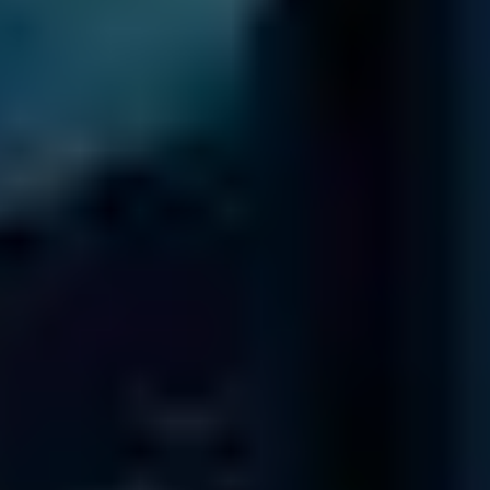
Analyse-Cookies.
Trustpilot-Profil ansehen
Niederlassungen in Deutschland
Berlin
Daten Phoenix, Pariser Platz 4a, 1st Floor, Berlin 10117
Abgabestelle
Kundenbetreuung