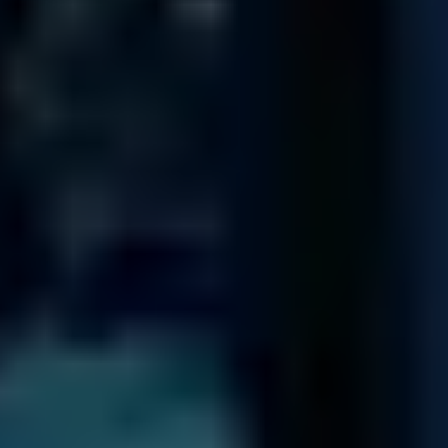
Jeder unserer Techniker hat bereits über 1000 Festplatten
bearbeitet!
Unser Team
140.974
Diagnosen
seit 2001
92,5
%
Erfolgsquote
bei jeglicher Art von Datenträgern und Defekten
4 / 5
Trustscore
auf
Trustpilot
14.322
Ersazteile
in unserem Lager für Schnelligkeit und Effizienz
Branchenführer weltweit vertrauen uns!
Um unsere Trustpilot-Bewertungen zu sehen, aktivieren Sie bitte