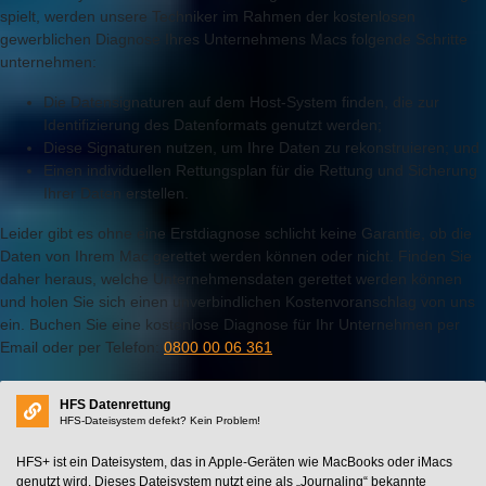
spielt, werden unsere Techniker im Rahmen der kostenlosen
gewerblichen Diagnose Ihres Unternehmens Macs folgende Schritte
unternehmen:
Die Datensignaturen auf dem Host-System finden, die zur
Identifizierung des Datenformats genutzt werden;
Diese Signaturen nutzen, um Ihre Daten zu rekonstruieren; und
Einen individuellen Rettungsplan für die Rettung und Sicherung
Ihrer Daten erstellen.
Leider gibt es ohne eine Erstdiagnose schlicht keine Garantie, ob die
Daten von Ihrem Mac gerettet werden können oder nicht. Finden Sie
daher heraus, welche Unternehmensdaten gerettet werden können
und holen Sie sich einen unverbindlichen Kostenvoranschlag von uns
ein. Buchen Sie eine kostenlose Diagnose für Ihr Unternehmen per
Email oder per Telefon:
0800 00 06 361
HFS Datenrettung
HFS-Dateisystem defekt? Kein Problem!
HFS+ ist ein Dateisystem, das in Apple-Geräten wie MacBooks oder iMacs
genutzt wird. Dieses Dateisystem nutzt eine als „Journaling“ bekannte