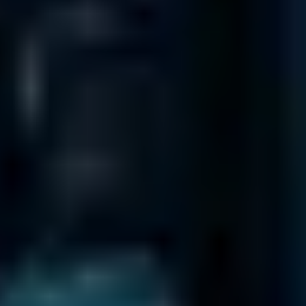
Hamburg
Daten Phoenix, Hohe Bleichen 12, 20354 Hamburg, Germany
Abgabestelle
Kundenbetreuung
Internationale Niederlassungen
Daten Phoenix
ist Teil eines internationalen Netzwerks von
Niederlassungen.