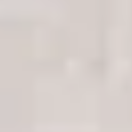
rekonstruiert werden können, erhalten Sie Ihr Medium über
eine sichere Versandart zurück.
Mehr Informationen hierzu
können Sie in unseren Versandbedingungen einsehen.
Versand Ihrer Daten
Wir senden Ihnen Ihre geschäftlichen Daten zurück...
Datenübertragung der rekonstruierbaren Daten auf ein
neues Medium.
Nach Zahlungseingang erhalten Sie Ihr Daten Back-Up
innerhalb 24h über eine nachverfolgbare Versandart.
Aus Sicherheitsgründen speichern wir eine Kopie Ihrer
Daten für 7 Tage. Nach Ablauf dieser Frist wird die Kopie
gelöscht.
Zum kostenlosen Diagnoseservice