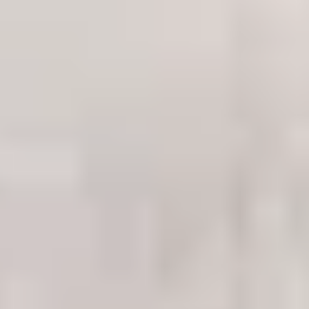
bearbeitet!
Unser Team
140.974
Diagnosen
seit 2001
92,5
%
Erfolgsquote
bei jeglicher Art von Datenträgern und Defekten
4 / 5
Trustscore
auf
Trustpilot
14.322
Ersazteile
in unserem Lager für Schnelligkeit und Effizienz
Branchenführer weltweit vertrauen uns!
Um unsere Trustpilot-Bewertungen zu sehen, aktivieren Sie bitte
Analyse-Cookies.