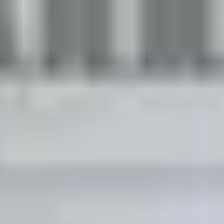
JETZT KOSTENLOS ANRUFEN
0800 00 06 361
Berechnen Sie Ihr
Preisangebot
Jetzt
anrufen
≡
KOSTENANFRAGE
AUF UNSERER PREISLISTE