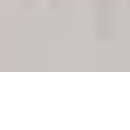
0800 00 06 361
Geschäftsbedingungen
Impressum
Versandpolicy
Datenschutzbestimmungen
Site Map
© Daten Phoenix
2026
. Alle Rechte vorbehalten.