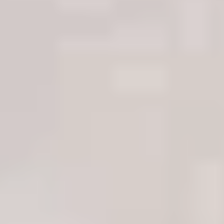
Senden Sie uns Ihr Medium zur kostenlosen Diagnose zu...
Verpacken Sie Ihr Medium sorgfältig.
Downloaden Sie das Versandformular und legen dies der
Sendung bei.
Senden Sie uns Ihr Medium sicher per DHL oder einem
Kurierservice zu.
Versandformular
Datenübersicht
Sie erhalten ein unverbindliches Angebot inkl. einer Online-
Datenliste zur Übersicht Ihrer Daten ...
Nach Eingang des Mediums erhalten Sie eine persönliche
Referenznummer.
Nach Identifizierung und Behebung des Defekts, senden
wir Ihnen eine Übersicht der rekonstruierbaren Daten inkl.
einem unverbindlichen Kostenvoranschlag.
Im unwahrscheinlichen Fall, dass Ihre Daten nicht