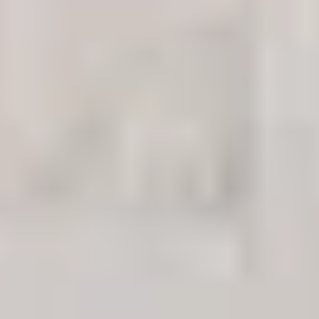
Trustpilot-Profil ansehen
Niederlassungen in Deutschland
Berlin
Daten Phoenix, Pariser Platz 4a, 1st Floor, Berlin 10117
Abgabestelle
Kundenbetreuung
Hamburg
Daten Phoenix, Hohe Bleichen 12, 20354 Hamburg, Germany