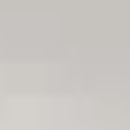
Hamburg
Daten Phoenix, Hohe Bleichen 12, 20354 Hamburg, Germany
Abgabestelle
Kundenbetreuung
Internationale Niederlassungen