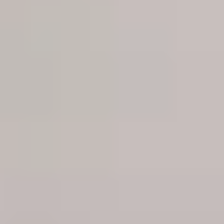
Kontakt & Diagnose
Senden Sie uns Ihr Medium zur kostenlosen Diagnose zu...
Verpacken Sie Ihr Medium sorgfältig.
Downloaden Sie das Versandformular und legen dies der
Sendung bei.
Senden Sie uns Ihr Medium sicher per DHL oder einem
Kurierservice zu.
Versandformular
Datenübersicht
Sie erhalten ein unverbindliches Angebot inkl. einer Online-
Datenliste zur Übersicht Ihrer Daten ...
Nach Eingang des Mediums erhalten Sie eine persönliche
Referenznummer.