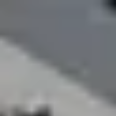
JETZT KOSTENLOS ANRUFEN
0800 00 06 361
Berechnen Sie Ihr
Preisangebot
Jetzt
anrufen
≡
KOSTENANFRAGE
AUF UNSERER PREISLISTE