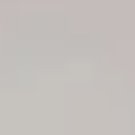
Jeder unserer Techniker hat bereits über 1000 Festplatten
bearbeitet!
Unser Team
140.974
Diagnosen
seit 2001
92,5
%
Erfolgsquote
bei jeglicher Art von Datenträgern und Defekten
4 / 5
Trustscore
auf
Trustpilot
14.322
Ersazteile
in unserem Lager für Schnelligkeit und Effizienz
Branchenführer weltweit vertrauen uns!