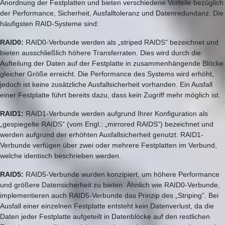
Anordnung der Festplatten und bieten verschiedene Vorteile bezüglich
der Performance, Sicherheit, Ausfalltoleranz und Datenredundanz. Die
häufigsten RAID-Systeme sind:
RAID0:
RAID0-Verbunde werden als „striped RAIDS“ bezeichnet und
bieten ausschließlich höhere Transferraten. Dies wird durch die
Aufteilung der Daten auf der Festplatte in zusammenhängende Blöcke
gleicher Größe erreicht. Die Performance des Systems wird erhöht,
jedoch ist keine zusätzliche Ausfallsicherheit vorhanden. Ein Ausfall
einer Festplatte führt bereits dazu, dass kein Zugriff mehr möglich ist.
RAID1:
RAID1-Verbunde werden aufgrund Ihrer Konfiguration als
„gespiegelte RAIDS“ (vom Engl.: „mirrored RAIDS“) bezeichnet und
werden aufgrund der erhöhten Ausfallsicherheit genutzt. RAID1-
Verbunde verfügen über zwei oder mehrere Festplatten im Verbund,
welche identisch beschrieben werden.
RAID5:
RAID5-Verbunde wurden konzipiert, um höhere Performance
und größere Datensicherheit zu bieten. Ähnlich wie RAID0-Verbunde,
implementieren auch RAID5-Verbunde das Prinzip des „Striping”. Bei
Ausfall einer einzelnen Festplatte entsteht kein Datenverlust, da die
Daten jeder Festplatte aufgeteilt in Datenblöcke auf den restlichen