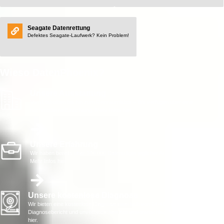
Seagate Datenrettung
Defektes Seagate-Laufwerk? Kein Problem!
Wieso DatenPhoenix?
Unsere Ausstattung
Vom Lötkolben bis hin zum Reinraumlabor – Wir verfügen über eine
hochmoderne Einrichtung. Mehr Infos hier.
Unsere Erfahrung
Wir haben bereits über 140.000 Datenträger jeglicher Art diagnostiziert.
Mehr Infos hier.
Unsere kostenlose Diagnose
Wir bieten eine kostenlose Diagnose innerhalb von 24-48h inkl.
Diagnosebericht und unverbindlichen Kostenvoranschlag. Mehr Infos
hier.