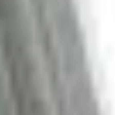
Datenübersicht
Sie erhalten ein unverbindliches Angebot inkl. einer Online-
Datenliste zur Übersicht Ihrer Daten ...
Nach Eingang des Mediums erhalten Sie eine persönliche
Referenznummer.
Nach Identifizierung und Behebung des Defekts, senden
wir Ihnen eine Übersicht der rekonstruierbaren Daten inkl.
einem unverbindlichen Kostenvoranschlag.
Im unwahrscheinlichen Fall, dass Ihre Daten nicht
rekonstruiert werden können, erhalten Sie Ihr Medium über
eine sichere Versandart zurück.
Mehr Informationen hierzu
können Sie in unseren Versandbedingungen einsehen.
Versand Ihrer Daten
Wir senden Ihnen Ihre geschäftlichen Daten zurück...
Datenübertragung der rekonstruierbaren Daten auf ein
neues Medium.
Nach Zahlungseingang erhalten Sie Ihr Daten Back-Up