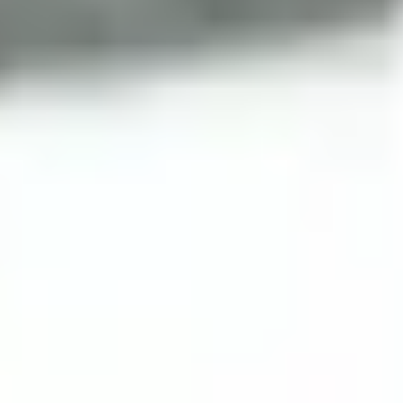
Daten Phoenix, Pariser Platz 4a, 1st Floor, Berlin 10117
Abgabestelle
Kundenbetreuung
Hamburg
Daten Phoenix, Hohe Bleichen 12, 20354 Hamburg, Germany
Abgabestelle
Kundenbetreuung