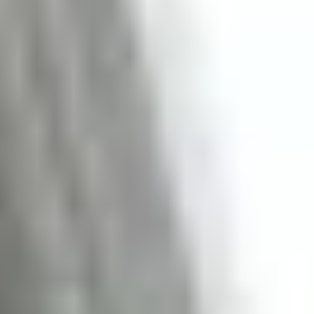
Rufen Sie uns an!
0800 00 06 361
In 3 Schritten zu Ihren Geschäftsdaten
Kontakt & Diagnose
Senden Sie uns Ihr Medium zur kostenlosen Diagnose zu...
Verpacken Sie Ihr Medium sorgfältig.
Downloaden Sie das Versandformular und legen dies der
Sendung bei.
Senden Sie uns Ihr Medium sicher per DHL oder einem
Kurierservice zu.
Versandformular