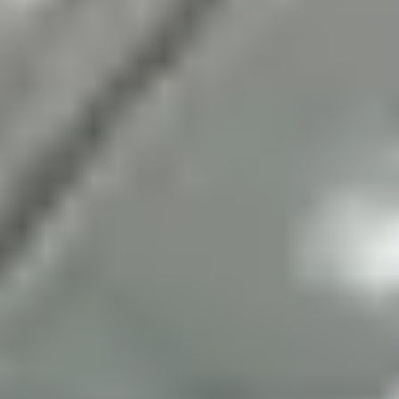
14.322
Ersazteile
in unserem Lager für Schnelligkeit und Effizienz
Branchenführer weltweit vertrauen uns!
Um unsere Trustpilot-Bewertungen zu sehen, aktivieren Sie bitte
Analyse-Cookies.
Trustpilot-Profil ansehen
Niederlassungen in Deutschland
Berlin