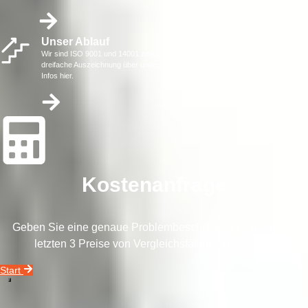
Unser Ablauf
Wir sind ISO 9001 und 14001 zertifiziert und verfügen somit über eine
dreifache Auszeichnung über unseren professionellen Service. Mehr
Infos hier.
Kostenanfrage
Geben Sie eine genaue Problembeschreibung ein, um die
letzten 3 Preise von Vergleichsfällen einzusehen.
Start
Unser Unternehmensvideo zeigt Ihnen alles, was Sie über unseren
Datenrettungsservice wissen müssen.