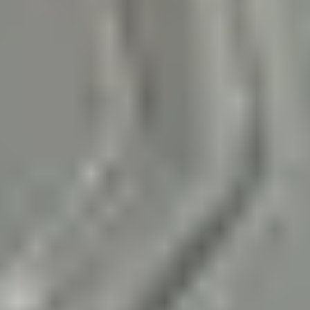
Jeder unserer Techniker hat bereits über 1000 Festplatten
bearbeitet!
Unser Team
140.974
Diagnosen
seit 2001
92,5
%
Erfolgsquote
bei jeglicher Art von Datenträgern und Defekten
4 / 5
Trustscore
auf
Trustpilot