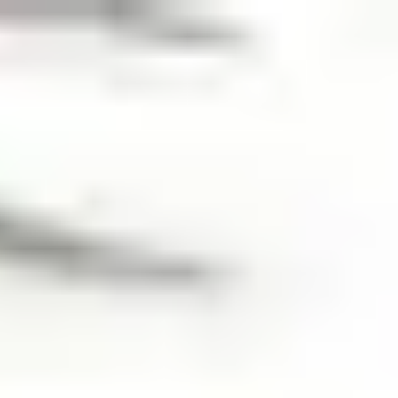
JETZT KOSTENLOS ANRUFEN
0800 00 06 361
Berechnen Sie Ihr
Preisangebot
Jetzt
anrufen
≡
KOSTENANFRAGE
AUF UNSERER PREISLISTE