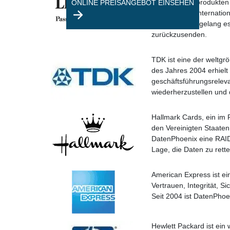
Multifunktionsprodukten
ONLINE PREISANGEBOT EINSEHEN
von Lexmark Internation
DatenPhoenix gelang es,
zurückzusenden.
TDK ist eine der weltgr
des Jahres 2004 erhielt
geschäftsführungsrelev
wiederherzustellen und
Hallmark Cards, ein im 
den Vereinigten Staaten
DatenPhoenix eine RAID5
Lage, die Daten zu rett
American Express ist ei
Vertrauen, Integrität, S
Seit 2004 ist DatenPhoe
Hewlett Packard ist ein