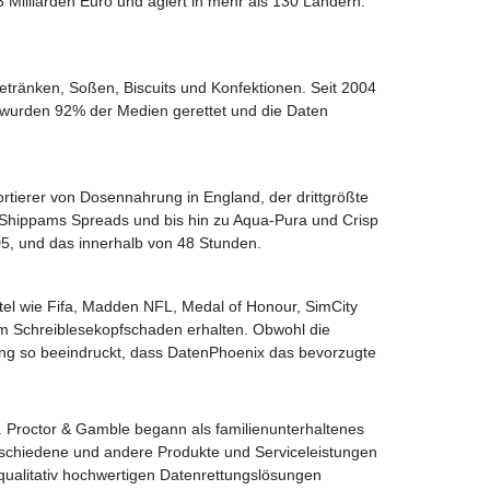
3 Milliarden Euro und agiert in mehr als 130 Ländern.
getränken, Soßen, Biscuits und Konfektionen. Seit 2004
 wurden 92% der Medien gerettet und die Daten
rtierer von Dosennahrung in England, der drittgrößte
a, Shippams Spreads und bis hin zu Aqua-Pura und Crisp
5, und das innerhalb von 48 Stunden.
etitel wie Fifa, Madden NFL, Medal of Honour, SimCity
em Schreiblesekopfschaden erhalten. Obwohl die
stung so beeindruckt, dass DatenPhoenix das bevorzugte
t. Proctor & Gamble begann als familienunterhaltenes
rschiedene und andere Produkte und Serviceleistungen
qualitativ hochwertigen Datenrettungslösungen