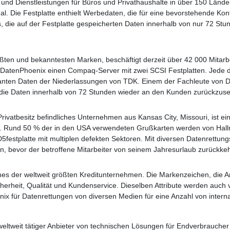
 und Dienstleistungen für Büros und Privathaushalte in über 150 Lände
al. Die Festplatte enthielt Werbedaten, die für eine bevorstehende Ko
 die auf der Festplatte gespeicherten Daten innerhalb von nur 72 St
ößten und bekanntesten Marken, beschäftigt derzeit über 42 000 Mitarbe
 DatenPhoenix einen Compaq-Server mit zwei SCSI Festplatten. Jede die
anten Daten der Niederlassungen von TDK. Einem der Fachleute von D
 die Daten innerhalb von 72 Stunden wieder an den Kunden zurückzus
Privatbesitz befindliches Unternehmen aus Kansas City, Missouri, ist 
. Rund 50 % der in den USA verwendeten Grußkarten werden von Hallma
festplatte mit multiplen defekten Sektoren. Mit diversen Datenrettun
en, bevor der betroffene Mitarbeiter von seinem Jahresurlaub zurückkeh
nes der weltweit größten Kreditunternehmen. Die Markenzeichen, die 
icherheit, Qualität und Kundenservice. Dieselben Attribute werden auch
nix für Datenrettungen von diversen Medien für eine Anzahl von interna
 weltweit tätiger Anbieter von technischen Lösungen für Endverbraucher