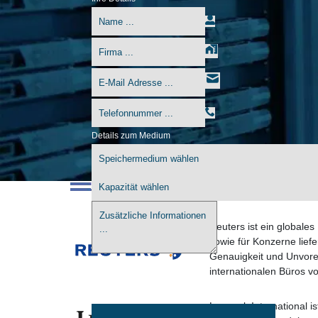
Details zum Medium
IBM ist ein industriefü
von mehr als 91 Milliar
defekten Festplatten. E
gerettet.
Reuters ist ein globale
sowie für Konzerne liefe
Genauigkeit und Unvore
internationalen Büros 
Lexmark International i