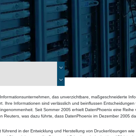
hrendes High-Tech-Unternehmen. Ende 2005 beschäftigte IBM mehr als 3
den Dollar. In 2005 begann DatenPhoenix eine Kooperation mit IBM und
nde 2005 hatte DatenPhoenix bereits 15 Festplatten von IBM erhalten 
s Informationsunternehmen, das unverzichtbare, maßgeschneiderte Inf
rt. Ihre Informationen sind verlässlich und beinflussen Entscheidungen w
ingenommenheit. Seit Sommer 2005 erhielt DatenPhoenix eine Reihe 
von Reuters, was dazu führte, dass DatenPhoenix im Dezember 2005 da
Wir behandeln Ihre Kontaktinformationen vertraulich und geben diese nicht an Dritte weiter.
st führend in der Entwicklung und Herstellung von Druckerlösungen wie 