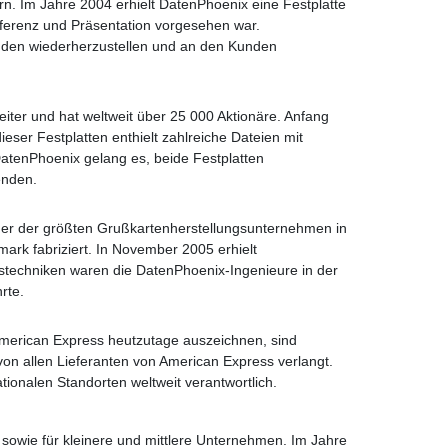
rn. Im Jahre 2004 erhielt DatenPhoenix eine Festplatte
nferenz und Präsentation vorgesehen war.
unden wiederherzustellen und an den Kunden
iter und hat weltweit über 25 000 Aktionäre. Anfang
ser Festplatten enthielt zahlreiche Dateien mit
atenPhoenix gelang es, beide Festplatten
enden.
einer der größten Grußkartenherstellungsunternehmen in
rk fabriziert. In November 2005 erhielt
gstechniken waren die DatenPhoenix-Ingenieure in der
rte.
American Express heutzutage auszeichnen, sind
 von allen Lieferanten von American Express verlangt.
tionalen Standorten weltweit verantwortlich.
 sowie für kleinere und mittlere Unternehmen. Im Jahre