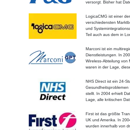
versorgt. Bisher hat Da
LogicaCMG ist einer de
verschiedensten Marktb
und Systemintegrationsd
Teil auch aus dem in L
Marconi ist ein multire
Dienstleistungen. In 20
Wireless-Abteilung von M
waren in der Lage, dies
NHS Direct ist ein 24-S
Gesundheitsproblemen b
stellt. In 2004 erhielt 
Lage, alle kritischen Da
First ist das größte Tr
UK und Amerika. In 2004
wurden innerhalb von dre