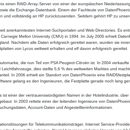
ix einen RAID-Array-Server von einer der europäischen Niederlassunge
owie die Exchange-Datenbank. Einem der Fachleute von DatenPhoenix 
en und vollständig an HP zurückzusenden. Seitdem gehört HP zu unse
tweit anerkanntesten Internet-Suchportalen und Web-Directories. Es en
 Carnegie Mellon University (CMU) in 1994. Im July 2005 erhielt Date
gland. Nachdem alle Daten erfolgreich gerettet waren, wurden sie inner
latten von Lycos weltweit erhalten und elf davon erfolgreich gerettet.
Automarke, die nun Teil von PSA Peugeot-Citroën ist. In 2004 verkauft
Leichtfahrzeuge, dies stellte 5,6 % des weltweiten Marktes und mach
nteil. In 2006 erhielt ein Standort von DatenPhoenix eine RAID5festpla
Software gelang es den Ingenieuren, die Festplatte gerade noch lang ge
s ist einer der vertrauenswürdigsten Namen in der Hotelindustrie; über 
gebaut. In 2003 rettete einer der leitenden Ingenieure von DatenPhoeni
e Buchungsdaten, Account-Daten und Angestellteninformationen.
ationslösungen für Telekommunikationsträger, Internet Service-Provid