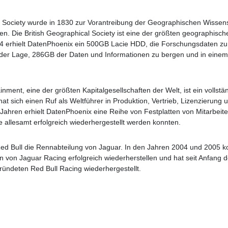
l Society wurde in 1830 zur Vorantreibung der Geographischen Wissens
n. Die British Geographical Society ist eine der größten geographis
04 erhielt DatenPhoenix ein 500GB Lacie HDD, die Forschungsdaten zu e
der Lage, 286GB der Daten und Informationen zu bergen und in einem
nment, eine der größten Kapitalgesellschaften der Welt, ist ein vollst
at sich einen Ruf als Weltführer in Produktion, Vertrieb, Lizenzierung
 Jahren erhielt DatenPhoenix eine Reihe von Festplatten von Mitarbei
e allesamt erfolgreich wiederhergestellt werden konnten.
ed Bull die Rennabteilung von Jaguar. In den Jahren 2004 und 2005 
 von Jaguar Racing erfolgreich wiederherstellen und hat seit Anfang 
ründeten Red Bull Racing wiederhergestellt.