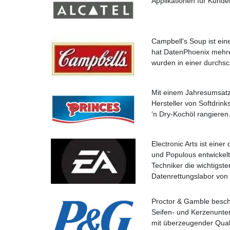
Applikationen für Kunde
Campbell's Soup ist ein
hat DatenPhoenix mehre
wurden in einer durchsc
Mit einem Jahresumsatz 
Hersteller von Softdrin
‘n Dry-Kochöl rangiere
Electronic Arts ist eine
und Populous entwickelt
Techniker die wichtigst
Datenrettungslabor von 
Proctor & Gamble beschä
Seifen- und Kerzenunte
mit überzeugender Quali