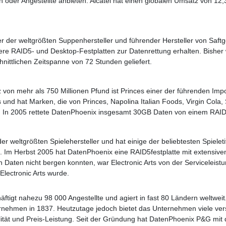
n oder Angestellte anbieten. Alcatel hat einen globalen Umsatz von 12,
er der weltgrößten Suppenhersteller und führender Hersteller von Saft
re RAID5- und Desktop-Festplatten zur Datenrettung erhalten. Bisher
hnittlichen Zeitspanne von 72 Stunden geliefert.
von mehr als 750 Millionen Pfund ist Princes einer der führenden Impo
ks und hat Marken, die von Princes, Napolina Italian Foods, Virgin Col
n. In 2005 rettete DatenPhoenix insgesamt 30GB Daten von einem RAID
r der weltgrößten Spielehersteller und hat einige der beliebtesten Spiel
. Im Herbst 2005 hat DatenPhoenix eine RAID5festplatte mit extensiv
en Daten nicht bergen konnten, war Electronic Arts von der Servicelei
Electronic Arts wurde.
ftigt nahezu 98 000 Angestellte und agiert in fast 80 Ländern weltwei
rnehmen in 1837. Heutzutage jedoch bietet das Unternehmen viele ve
tät und Preis-Leistung. Seit der Gründung hat DatenPhoenix P&G mit 