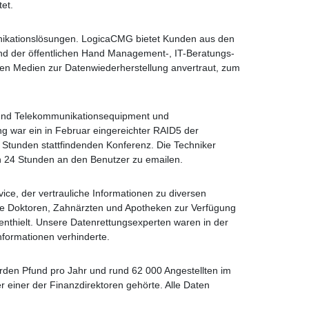
et.
unikationslösungen. LogicaCMG bietet Kunden aus den
nd der öffentlichen Hand Management-, IT-Beratungs-
len Medien zur Datenwiederherstellung anvertraut, zum
ie und Telekommunikationsequipment und
g war ein in Februar eingereichter RAID5 der
48 Stunden stattfindenden Konferenz. Die Techniker
on 24 Stunden an den Benutzer zu emailen.
ce, der vertrauliche Informationen zu diversen
ie Doktoren, Zahnärzten und Apotheken zur Verfügung
r enthielt. Unsere Datenrettungsexperten waren in der
Informationen verhinderte.
arden Pfund pro Jahr und rund 62 000 Angestellten im
 einer der Finanzdirektoren gehörte. Alle Daten