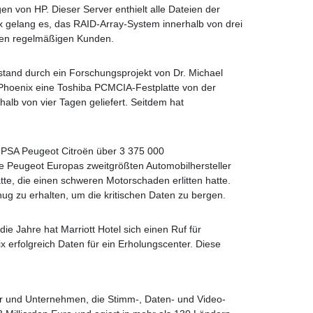
n von HP. Dieser Server enthielt alle Dateien der
gelang es, das RAID-Array-System innerhalb von drei
ren regelmäßigen Kunden.
tstand durch ein Forschungsprojekt von Dr. Michael
nPhoenix eine Toshiba PCMCIA-Festplatte von der
halb von vier Tagen geliefert. Seitdem hat
e PSA Peugeot Citroën über 3 375 000
te Peugeot Europas zweitgrößten Automobilhersteller
tte, die einen schweren Motorschaden erlitten hatte.
nug zu erhalten, um die kritischen Daten zu bergen.
die Jahre hat Marriott Hotel sich einen Ruf für
x erfolgreich Daten für ein Erholungscenter. Diese
er und Unternehmen, die Stimm-, Daten- und Video-