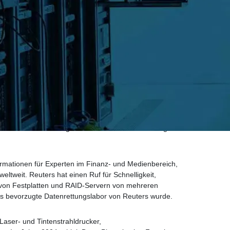
0 000 Angestellte weltweit und hatte einen Umsatz
 versorgte IBM mit Datenrettungen für sämtliche
und zwölf davon erfolgreich innerhalb von 4 Werktagen
ormationen für Experten im Finanz- und Medienbereich,
eltweit. Reuters hat einen Ruf für Schnelligkeit,
von Festplatten und RAID-Servern von mehreren
s bevorzugte Datenrettungslabor von Reuters wurde.
Laser- und Tintenstrahldrucker,