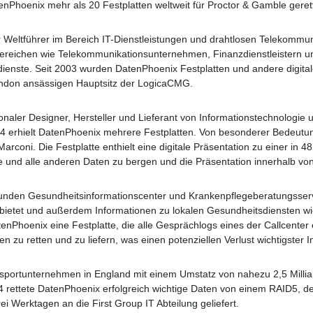
tenPhoenix mehr als 20 Festplatten weltweit für Proctor & Gamble gerett
r Weltführer im Bereich IT-Dienstleistungen und drahtlosen Telekomm
ereichen wie Telekommunikationsunternehmen, Finanzdienstleistern u
ienste. Seit 2003 wurden DatenPhoenix Festplatten und andere digita
ondon ansässigen Hauptsitz der LogicaCMG.
gionaler Designer, Hersteller und Lieferant von Informationstechnolog
04 erhielt DatenPhoenix mehrere Festplatten. Von besonderer Bedeutun
arconi. Die Festplatte enthielt eine digitale Präsentation zu einer in 
e und alle anderen Daten zu bergen und die Präsentation innerhalb v
tunden Gesundheitsinformationscenter und Krankenpflegeberatungsservi
ietet und außerdem Informationen zu lokalen Gesundheitsdiensten w
DatenPhoenix eine Festplatte, die alle Gesprächlogs eines der Callcente
ten zu retten und zu liefern, was einen potenziellen Verlust wichtigster 
ansportunternehmen in England mit einem Umstatz von nahezu 2,5 Milli
 rettete DatenPhoenix erfolgreich wichtige Daten von einem RAID5, der
i Werktagen an die First Group IT Abteilung geliefert.