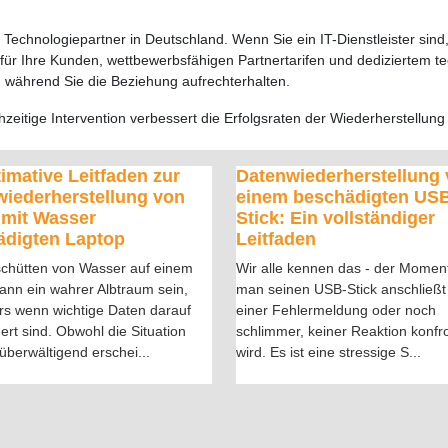
Technologiepartner in Deutschland. Wenn Sie ein IT-Dienstleister sind
ür Ihre Kunden, wettbewerbsfähigen Partnertarifen und dediziertem te
t, während Sie die Beziehung aufrechterhalten.
eitige Intervention verbessert die Erfolgsraten der Wiederherstellun
timative Leitfaden zur
Datenwiederherstellung
iederherstellung von
einem beschädigten US
 mit Wasser
Stick: Ein vollständiger
ädigten Laptop
Leitfaden
chütten von Wasser auf einem
Wir alle kennen das - der Momen
ann ein wahrer Albtraum sein,
man seinen USB-Stick anschließt
s wenn wichtige Daten darauf
einer Fehlermeldung oder noch
ert sind. Obwohl die Situation
schlimmer, keiner Reaktion konfro
überwältigend erschei
...
wird. Es ist eine stressige S
...