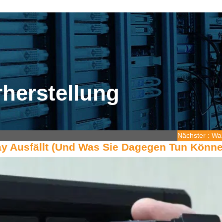
herstellung
Nächster
:
War
ay Ausfällt (Und Was Sie Dagegen Tun Könn