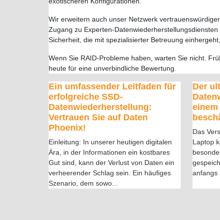
exotischeren Konfigurationen.
Wir erweitern auch unser Netzwerk vertrauenswürdiger 
Zugang zu Experten-Datenwiederherstellungsdiensten f
Sicherheit, die mit spezialisierter Betreuung einhergeh
Wenn Sie RAID-Probleme haben, warten Sie nicht. Frühz
heute für eine unverbindliche Bewertung.
Ein umfassender Leitfaden für
Der ul
erfolgreiche SSD-
Datenw
Datenwiederherstellung:
einem
Vertrauen Sie auf Daten
besch
Phoenix!
Das Vers
Einleitung: In unserer heutigen digitalen
Laptop k
Ära, in der Informationen ein kostbares
besonder
Gut sind, kann der Verlust von Daten ein
gespeich
verheerender Schlag sein. Ein häufiges
anfangs 
Szenario, dem sowo
...