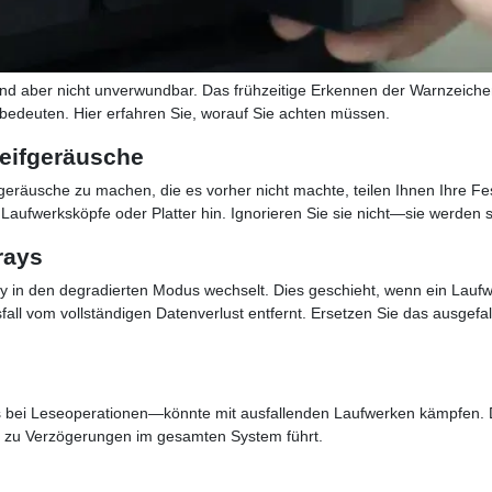
nd aber nicht unverwundbar. Das frühzeitige Erkennen der Warnzeich
edeuten. Hier erfahren Sie, worauf Sie achten müssen.
leifgeräusche
geräusche zu machen, die es vorher nicht machte, teilen Ihnen Ihre Fest
ufwerksköpfe oder Platter hin. Ignorieren Sie sie nicht—sie werden se
rays
y in den degradierten Modus wechselt. Dies geschieht, wenn ein Laufw
fall vom vollständigen Datenverlust entfernt. Ersetzen Sie das ausgefa
 bei Leseoperationen—könnte mit ausfallenden Laufwerken kämpfen. De
 zu Verzögerungen im gesamten System führt.